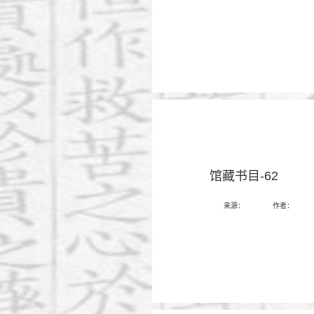
馆藏书目-62
来源：
作者：