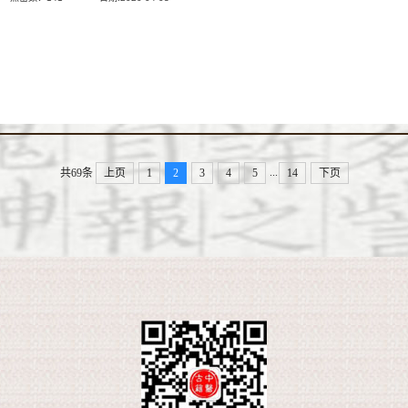
...
共69条
上页
1
2
3
4
5
14
下页