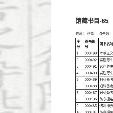
馆藏书目-65
来源： 作者： 点击数：
序
图书编
图书名
号
号
1
000493
本草正
2
000492
嵩崖尊
3
000491
嵩崖尊
4
000490
嵩崖尊
5
000489
妇科备
6
000488
妇科备
7
000487
妇科备
8
000486
伤寒撮
9
000485
伤寒撮
10
000484
伤寒撮