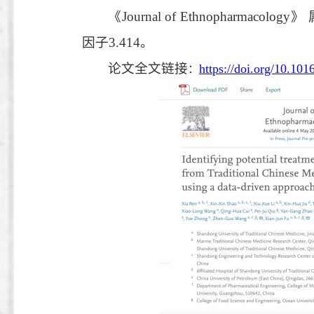
《
Journal of Ethnopharmacology
》
因子
3.414
。
论文全文链接
https://doi.org/10.101
：