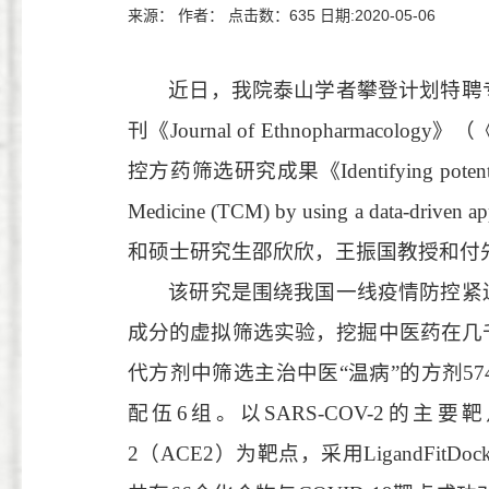
来源： 作者： 点击数：
635
日期:2020-05-06
近日，我院泰山学者攀登计划特聘
刊《
J
ournal of Ethnopharmacology
》（
控方药筛选研究成果
《
Identifying pote
Medicine (TCM) by using a data-driven a
和硕士研究生邵欣欣，王振国教授和付
该研究是
围绕
我国
一线疫情防控紧
成分的虚拟筛选实验，挖掘中医药在几
代方剂中筛选主治中医
“
温病
”
的方剂
57
配伍
6
组。以
SARS-COV-2
的主要靶
2
（
ACE2
）为靶点，采用
LigandFitDoc