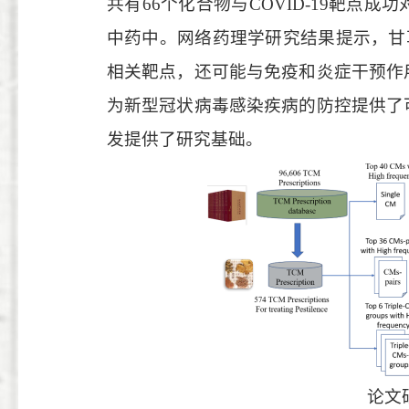
共有
66
个化合物与
COVID-19
靶点
成功
中药
中
。
网络药理学
研究
结果
提示
，甘
相关
靶点
，还可能
与免疫和炎症
干预作
为新型冠状病毒感染疾病的防控提供
了
发提供了研究基础
。
论文